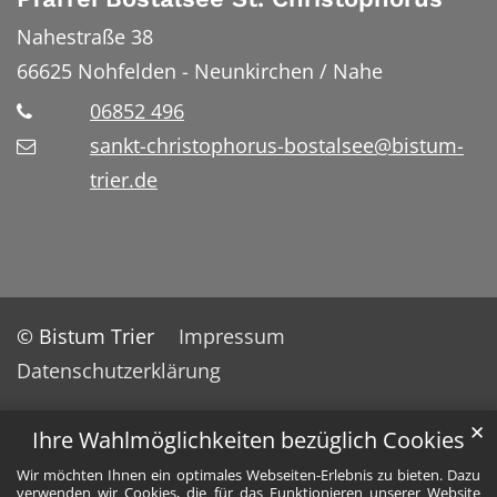
Nahestraße 38
66625
Nohfelden - Neunkirchen / Nahe
06852 496
sankt-christophorus-bostalsee@bistum-
trier.de
© Bistum Trier
Impressum
Datenschutzerklärung
✕
Ihre Wahlmöglichkeiten bezüglich Cookies
Wir möchten Ihnen ein optimales Webseiten-Erlebnis zu bieten. Dazu
verwenden wir Cookies, die für das Funktionieren unserer Website