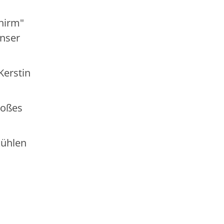
hirm"
unser
Kerstin
roßes
kühlen