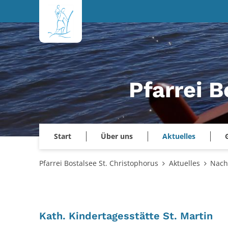
Zum Inhalt springen
Pfarrei B
Start
Über uns
Aktuelles
Pfarrei Bostalsee St. Christophorus
Aktuelles
Nach
:
Kath. Kindertagesstätte St. Martin