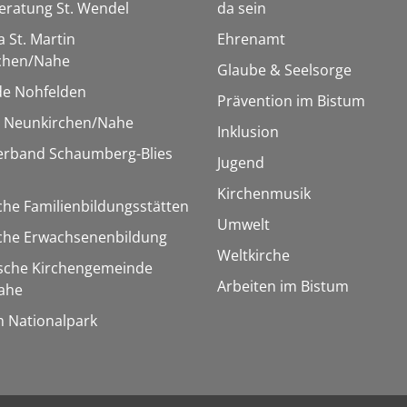
eratung St. Wendel
da sein
a St. Martin
Ehrenamt
chen/Nahe
Glaube & Seelsorge
e Nohfelden
Prävention im Bistum
r Neunkirchen/Nahe
Inklusion
verband Schaumberg-Blies
Jugend
Kirchenmusik
che Familienbildungsstätten
Umwelt
sche Erwachsenenbildung
Weltkirche
ische Kirchengemeinde
Arbeiten im Bistum
ahe
m Nationalpark