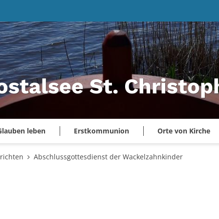
ostalsee St. Christo
Glauben leben
Erstkommunion
Orte von Kirche
richten
Abschlussgottesdienst der Wackelzahnkinder