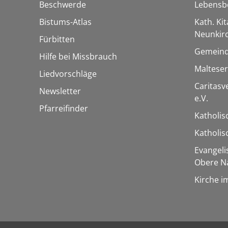
Beschwerde
Lebensb
Bistums-Atlas
Kath. Kit
Neunkir
Fürbitten
Gemeind
Hilfe bei Missbrauch
Maltese
Liedvorschläge
Caritas
Newsletter
e.V.
Pfarreifinder
Katholis
Katholi
Evangel
Obere N
Kirche i