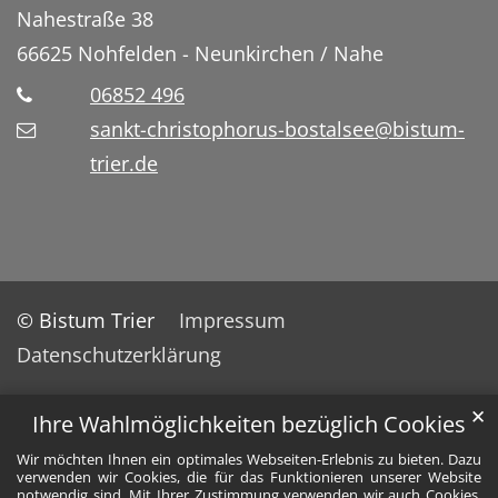
Nahestraße 38
66625
Nohfelden - Neunkirchen / Nahe
06852 496
sankt-christophorus-bostalsee@bistum-
trier.de
© Bistum Trier
Impressum
Datenschutzerklärung
✕
Ihre Wahlmöglichkeiten bezüglich Cookies
Wir möchten Ihnen ein optimales Webseiten-Erlebnis zu bieten. Dazu
verwenden wir Cookies, die für das Funktionieren unserer Website
notwendig sind. Mit Ihrer Zustimmung verwenden wir auch Cookies,