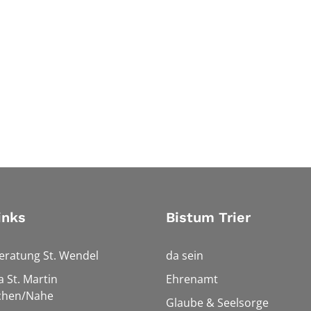
inks
Bistum Trier
eratung St. Wendel
da sein
a St. Martin
Ehrenamt
chen/Nahe
Glaube & Seelsorge