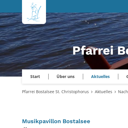
Zum Inhalt springen
Pfarrei B
Start
Über uns
Aktuelles
Pfarrei Bostalsee St. Christophorus
Aktuelles
Nach
:
Musikpavillon Bostalsee