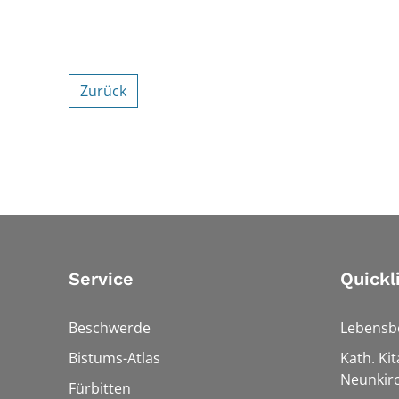
Zurück
Service
Quickl
Beschwerde
Lebensb
Bistums-Atlas
Kath. Kit
Neunkir
Fürbitten