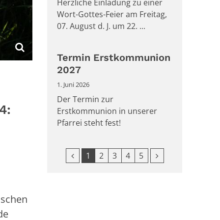
Herzliche Einladung zu einer
Wort-Gottes-Feier am Freitag,
07. August d. J. um 22. ...
Termin Erstkommunion
2027
1. Juni 2026
Der Termin zur
4:
Erstkommunion in unserer
Pfarrei steht fest!
Vorherige Seite
Nächste Seite
1
2
3
4
5
sschen
de