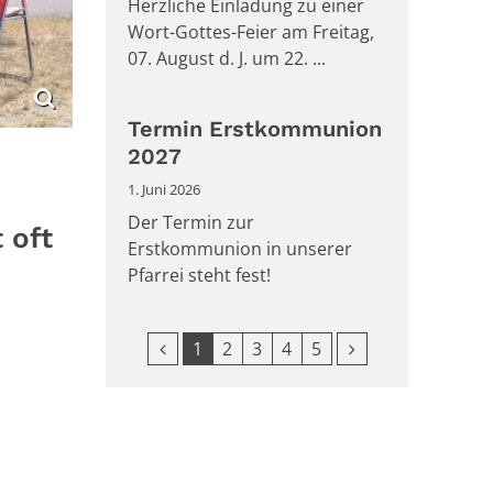
Herzliche Einladung zu einer
Wort-Gottes-Feier am Freitag,
07. August d. J. um 22. ...
Termin Erstkommunion
2027
1. Juni 2026
Der Termin zur
 oft
Erstkommunion in unserer
Pfarrei steht fest!
Vorherige Seite
Nächste Seite
1
2
3
4
5