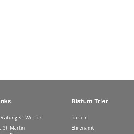
inks
Bistum Trier
eratung St. Wendel
da sein
a St. Martin
Ehrenamt