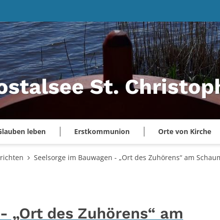
ostalsee St. Christo
Glauben leben
Erstkommunion
Orte von Kirche
richten
Seelsorge im Bauwagen - „Ort des Zuhörens“ am Schau
- „Ort des Zuhörens“ am