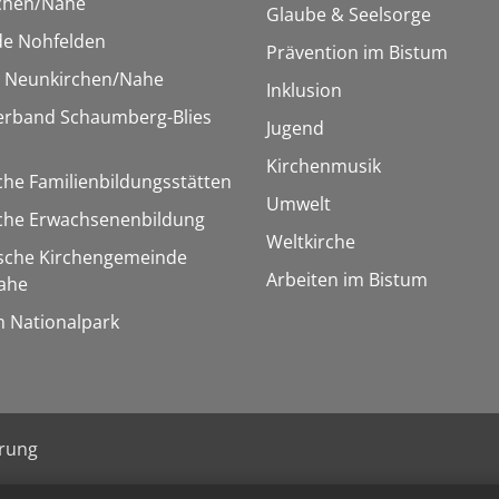
chen/Nahe
Glaube & Seelsorge
e Nohfelden
Prävention im Bistum
r Neunkirchen/Nahe
Inklusion
verband Schaumberg-Blies
Jugend
Kirchenmusik
che Familienbildungsstätten
Umwelt
sche Erwachsenenbildung
Weltkirche
ische Kirchengemeinde
Arbeiten im Bistum
ahe
m Nationalpark
ärung