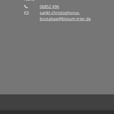
06852 496
sankt-christophorus-
bostalsee@bistum-trier.de