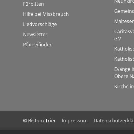
Neunkir
Fürbitten
Gemeind
Hilfe bei Missbrauch
Maltese
Liedvorschläge
Caritas
Newsletter
e.V.
Pfarreifinder
Katholis
Katholi
Evangel
Obere N
Kirche i
© Bistum Trier
Impressum
Datenschutzerkl