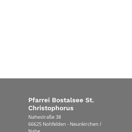
Pfarrei Bostalsee St.
Christophorus
Nahestraße 38
66625
Nohfelden - Neunkirchen /
Nahe