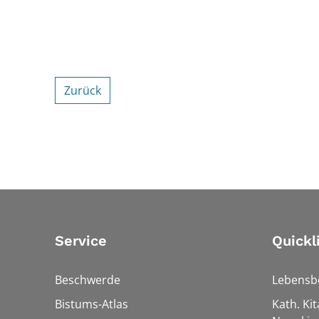
Zurück
Service
Quickl
Beschwerde
Lebensb
Bistums-Atlas
Kath. Kit