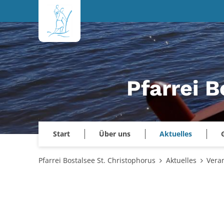
Zum Inhalt springen
Pfarrei B
Start
Über uns
Aktuelles
Pfarrei Bostalsee St. Christophorus
Aktuelles
Vera