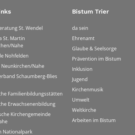
inks
Bistum Trier
eratung St. Wendel
da sein
a St. Martin
Ehrenamt
chen/Nahe
Glaube & Seelsorge
e Nohfelden
Prävention im Bistum
r Neunkirchen/Nahe
Inklusion
verband Schaumberg-Blies
Jugend
Kirchenmusik
che Familienbildungsstätten
Umwelt
sche Erwachsenenbildung
Weltkirche
ische Kirchengemeinde
Arbeiten im Bistum
ahe
m Nationalpark