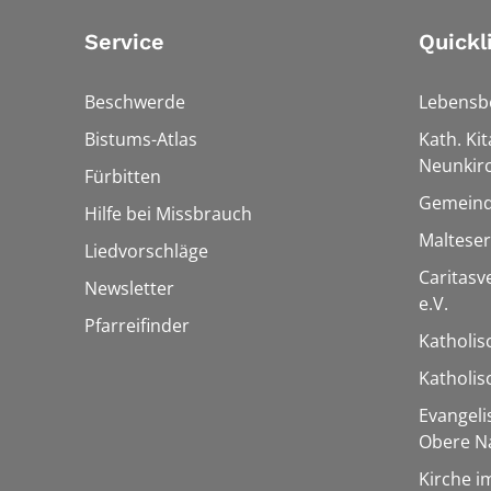
Service
Quickl
Beschwerde
Lebensb
Bistums-Atlas
Kath. Kit
Neunkir
Fürbitten
Gemeind
Hilfe bei Missbrauch
Maltese
Liedvorschläge
Caritas
Newsletter
e.V.
Pfarreifinder
Katholis
Katholi
Evangel
Obere N
Kirche i