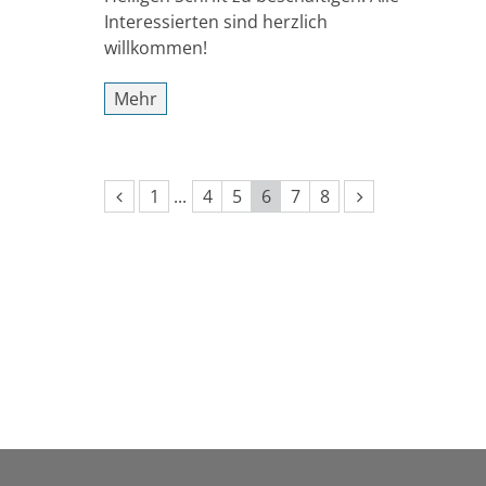
Interessierten sind herzlich
willkommen!
Mehr
Vorherige Seite
Erste Seite
Nächste Seite
1
4
5
6
7
8