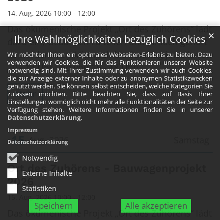
14. Aug. 2026 10:00 - 12:00
Das ökumenische Projekt „Ort des Zuhörens“ lädt
✕
Ihre Wahlmöglichkeiten bezüglich Cookies
dazu ein, Gedanken zu teilen und einfach gehört
zu werden. Von Mittwoch bis Sonntag jeweils von
Wir möchten Ihnen ein optimales Webseiten-Erlebnis zu bieten. Dazu
verwenden wir Cookies, die für das Funktionieren unserer Website
10 - 12 Uhr und von 16 - 18 Uhr!
notwendig sind. Mit Ihrer Zustimmung verwenden wir auch Cookies,
die zur Anzeige externer Inhalte oder zu anonymen Statistikzwecken
genutzt werden. Sie können selbst entscheiden, welche Kategorien Sie
Mehr
zulassen möchten. Bitte beachten Sie, dass auf Basis Ihrer
Einstellungen womöglich nicht mehr alle Funktionalitäten der Seite zur
Verfügung stehen. Weitere Informationen finden Sie in unserer
Datenschutzerklärung
.
Impressum
15
Aug. 2026
Samstag
Datenschutzerklärung
Notwendig
Datum: 15. August 2026
Ort des Zuhörens - Bauwagenprojekt
Externe Inhalte
2026
Statistiken
15. Aug. 2026 10:00 - 12:00
Speichern
Alle akzeptieren
Das ökumenische Projekt „Ort des Zuhörens“ lädt