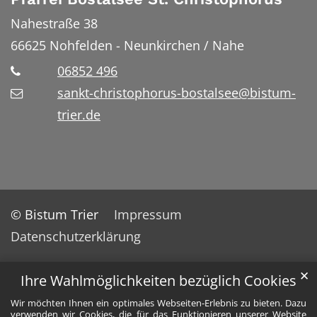
Nahestraße 38
66625
Nohfelden - Neunkirchen / Nahe
06852 496
sankt-christophorus-bostalsee@bistum-
trier.de
© Bistum Trier
Impressum
Datenschutzerklärung
✕
Ihre Wahlmöglichkeiten bezüglich Cookies
Wir möchten Ihnen ein optimales Webseiten-Erlebnis zu bieten. Dazu
verwenden wir Cookies, die für das Funktionieren unserer Website