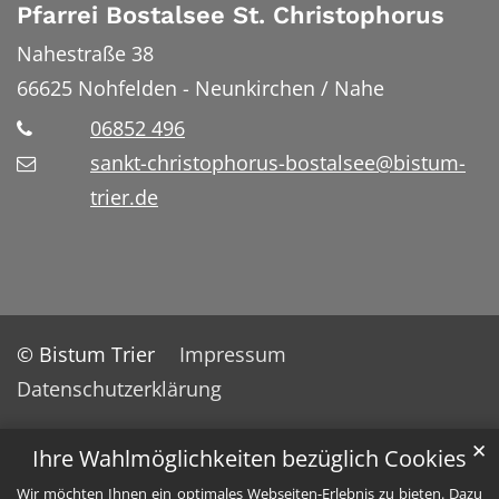
Pfarrei Bostalsee St. Christophorus
Nahestraße 38
66625
Nohfelden - Neunkirchen / Nahe
06852 496
sankt-christophorus-bostalsee@bistum-
trier.de
© Bistum Trier
Impressum
Datenschutzerklärung
✕
Ihre Wahlmöglichkeiten bezüglich Cookies
Wir möchten Ihnen ein optimales Webseiten-Erlebnis zu bieten. Dazu