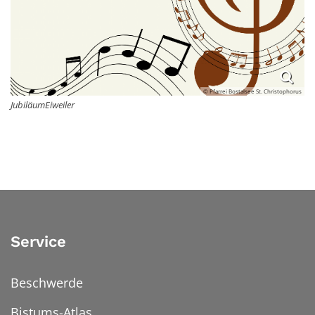
© Pfarrei Bostalsee St. Christophorus
JubiläumEiweiler
Service
Beschwerde
Bistums-Atlas