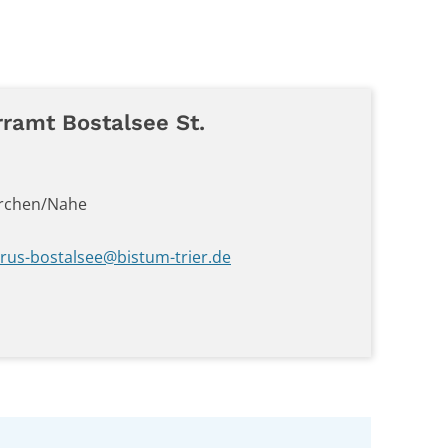
rramt
Bostalsee St.
rchen/Nahe
rus-bostalsee@bistum-trier.de