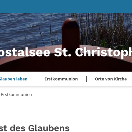
ostalsee St. Christo
Glauben leben
Erstkommunion
Orte von Kirche
Erstkommunion
st des Glaubens