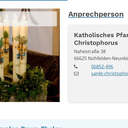
Anprechperson
Katholisches Pfa
Christophorus
Nahestraße 38
66625
Nohfelden-Neunki
06852-496
sankt-christopho
© Klaus Herzog, Pfarrbriefservice.de