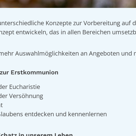
unterschiedliche Konzepte zur Vorbereitung auf 
pt entwickeln, das in allen Bereichen umsetzbar
 mehr Auswahlmöglichkeiten an Angeboten und me
 zur Erstkommunion
er Eucharistie
 der Versöhnung
t
 Glaubens entdecken und kennenlernen
 Schatz in unserem Leben