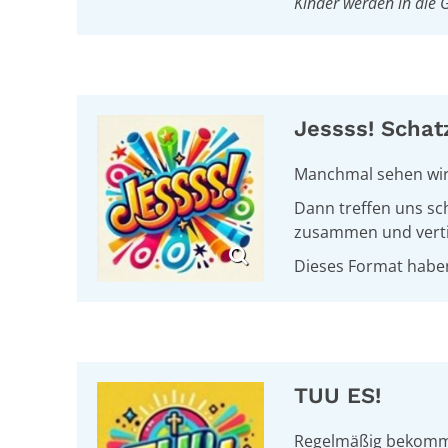
Kinder werden in die 
Jessss! Schat
Manchmal sehen wir
Dann t
reffen uns sc
zusammen und
ver
Dieses Format haben
TUU ES!
Regelmäßig
bekommen