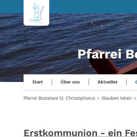
Zum Inhalt springen
Pfarrei B
Start
Über uns
Aktuelles
Pfarrei Bostalsee St. Christophorus
Glauben leben
Erstkommunion - ein Fe