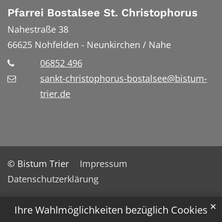
Pfarrei Bostalsee St. Christophorus
Nahestraße 38
66625
Nohfelden - Neunkirchen / Nahe
06852 496
sankt-christophorus-bostalsee@bistum-
trier.de
© Bistum Trier
Impressum
Datenschutzerklärung
✕
Ihre Wahlmöglichkeiten bezüglich Cookies