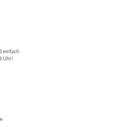
d einfach
8 Uhr!
ne