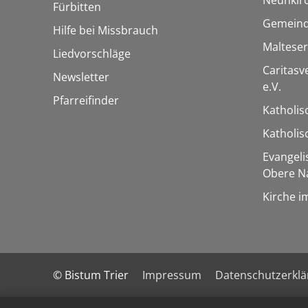
Fürbitten
Gemeind
Hilfe bei Missbrauch
Maltese
Liedvorschläge
Caritas
Newsletter
e.V.
Pfarreifinder
Katholis
Katholi
Evangel
Obere N
Kirche i
© Bistum Trier
Impressum
Datenschutzerkl