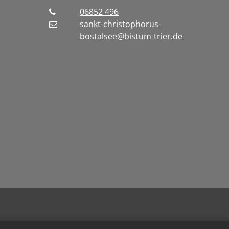
06852 496
sankt-christophorus-
bostalsee@bistum-trier.de