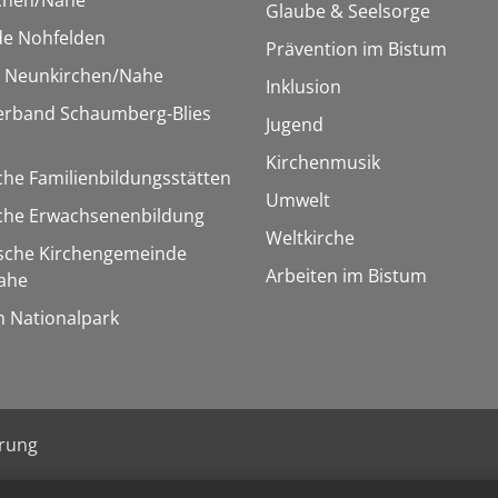
Glaube & Seelsorge
e Nohfelden
Prävention im Bistum
r Neunkirchen/Nahe
Inklusion
verband Schaumberg-Blies
Jugend
Kirchenmusik
che Familienbildungsstätten
Umwelt
sche Erwachsenenbildung
Weltkirche
ische Kirchengemeinde
Arbeiten im Bistum
ahe
m Nationalpark
ärung