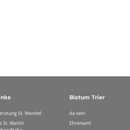
inks
Bistum Trier
eratung St. Wendel
da sein
a St. Martin
Ehrenamt
chen/Nahe