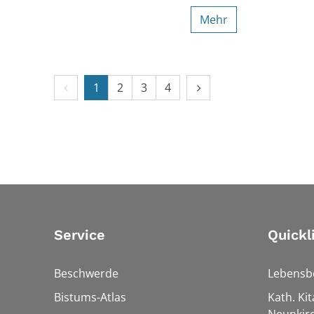
Mehr
Vorherige Seite
Nächste Seite
1
2
3
4
Service
Quickl
Beschwerde
Lebensb
Bistums-Atlas
Kath. Kit
Neunkir