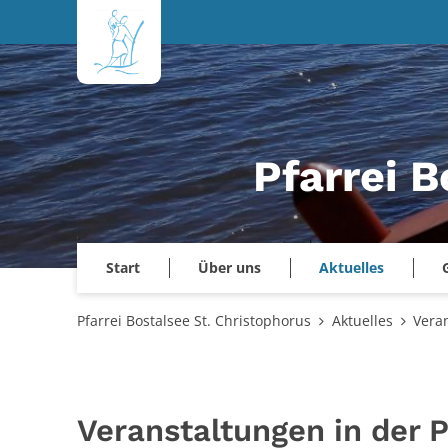
Zum Inhalt springen
Pfarrei B
Start
Über uns
Aktuelles
Pfarrei Bostalsee St. Christophorus
Aktuelles
Vera
Veranstaltungen in der P