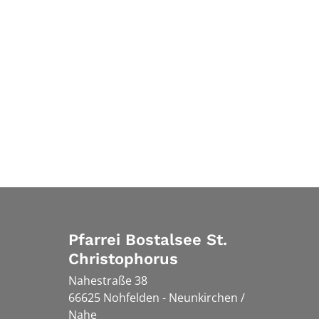
Pfarrei Bostalsee St.
Christophorus
Nahestraße 38
66625
Nohfelden - Neunkirchen /
Nahe