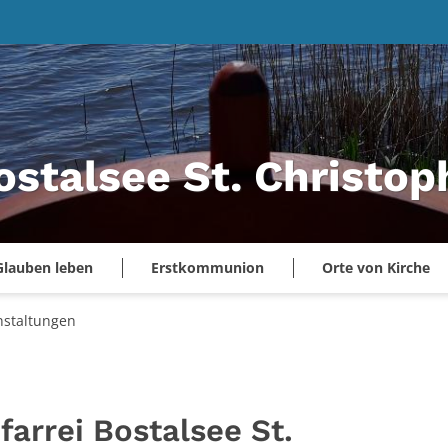
ostalsee St. Christo
Glauben leben
Erstkommunion
Orte von Kirche
nstaltungen
farrei Bostalsee St.