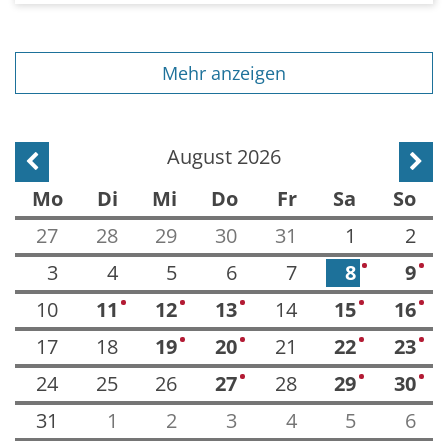
Mehr anzeigen
August 2026
Vorherige Seite
Näch
Mo
Di
Mi
Do
Fr
Sa
So
27
28
29
30
31
1
2
3
4
5
6
7
8
9
1
2
10
11
12
13
14
15
16
1
2
1
2
2
17
18
19
20
21
22
23
1
1
1
2
24
25
26
27
28
29
30
1
1
2
31
1
2
3
4
5
6