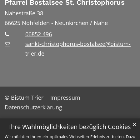
Pfarrei Bostalsee St. Christophorus
Nahestraße 38
66625
Nohfelden - Neunkirchen / Nahe
06852 496
sankt-christophorus-bostalsee@bistum-
trier.de
© Bistum Trier
Impressum
Datenschutzerklärung
✕
Ihre Wahlmöglichkeiten bezüglich Cookies
Wir möchten Ihnen ein optimales Webseiten-Erlebnis zu bieten. Dazu