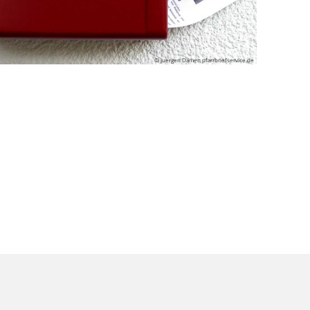
© Juergen Damen pfarrbriefservice.de