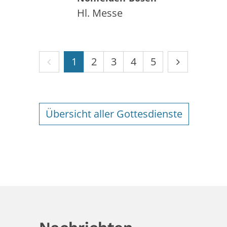
Hl. Messe
Vorherige Seite
Nächste Se
1
2
3
4
5
Übersicht aller Gottesdienste