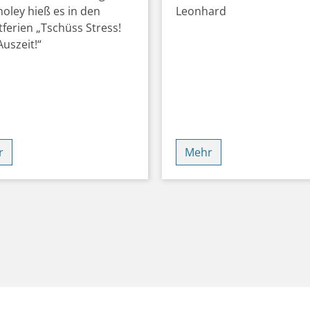
oley hieß es in den
Leonhard
ferien „Tschüss Stress!
Auszeit!“
r
Mehr
Seite