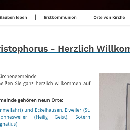
Glauben leben
Erstkommunion
Orte von Kirche
hristophorus - Herzlich Willk
e Kirchengemeinde
heißen Sie ganz herzlich willkommen auf
gemeinde gehören neun Orte:
mmelfahrt) und Eckelhausen,
Eiweiler (St.
onnesweiler (Heilig Geist)
,
Sötern
gnatius).