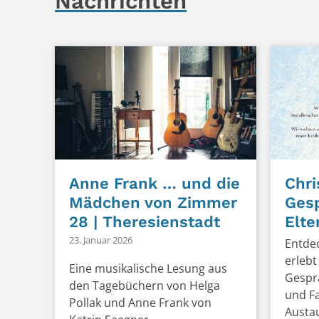
Nachrichten
Anne Frank … und die
Chri
Mädchen von Zimmer
Gesp
28 | Theresienstadt
Elte
23. Januar 2026
Entde
erlebt
Eine musikalische Lesung aus
Gesprä
den Tagebüchern von Helga
und Fa
Pollak und Anne Frank von
Austau