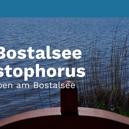
 Bostalsee
istophorus
ben am Bostalsee