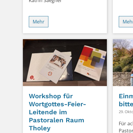
Katrin Saegner
Mehr
Meh
Workshop für
Ein
Wortgottes-Feier-
bitt
Leitende im
29. Okt
Pastoralen Raum
Für ac
Tholey
Pasto