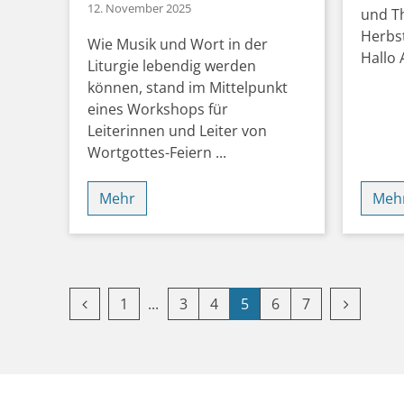
12. November 2025
und Th
Herbst
Wie Musik und Wort in der
Hallo 
Liturgie lebendig werden
können, stand im Mittelpunkt
eines Workshops für
Leiterinnen und Leiter von
Wortgottes-Feiern ...
Mehr
Meh
Vorherige Seite
Erste Seite
Nächste 
1
3
4
5
6
7