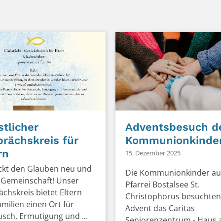
stlicher
Adventsbesuch d
rächskreis für
Kommunionkinde
rn
15. Dezember 2025
ckt den Glauben neu und
Die Kommunionkinder au
 Gemeinschaft! Unser
Pfarrei Bostalsee St.
chskreis bietet Eltern
Christophorus besuchten
milien einen Ort für
Advent das Caritas
sch, Ermutigung und ...
Seniorenzentrum - Haus