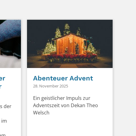
er
Abenteuer Advent
r
28. November 2025
Ein geistlicher Impuls zur
Adventszeit von Dekan Theo
s der
Welsch
 im
 am