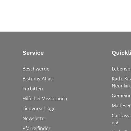
Service
Quickl
Beschwerde
Lebensb
Bistums-Atlas
Kath. Kit
Neunkir
Fürbitten
Gemeind
Hilfe bei Missbrauch
Maltese
Liedvorschläge
Caritas
Newsletter
e.V.
Pfarreifinder