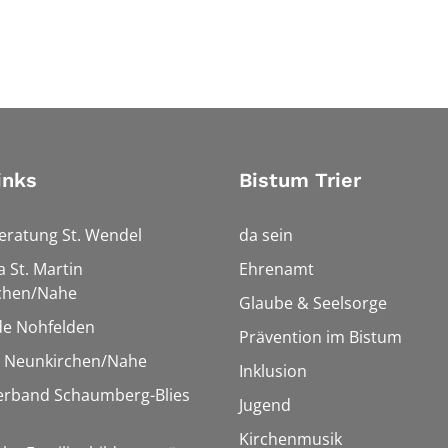
inks
Bistum Trier
eratung St. Wendel
da sein
a St. Martin
Ehrenamt
chen/Nahe
Glaube & Seelsorge
e Nohfelden
Prävention im Bistum
r Neunkirchen/Nahe
Inklusion
verband Schaumberg-Blies
Jugend
Kirchenmusik