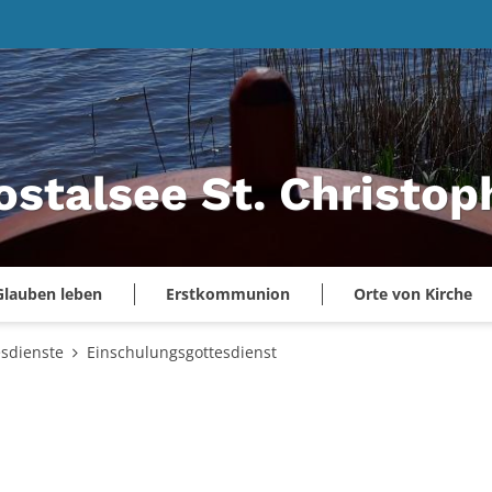
ostalsee St. Christo
Glauben leben
Erstkommunion
Orte von Kirche
esdienste
Einschulungsgottesdienst