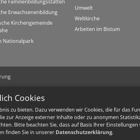
che Familienbildungsstätten
Umwelt
sche Erwachsenenbildung
Weltkirche
ische Kirchengemeinde
Arbeiten im Bistum
ahe
m Nationalpark
ärung
lich Cookies
nis zu bieten. Dazu verwenden wir Cookies, die für das Fu
e zur Anzeige externer Inhalte oder zu anonymen Statisti
ten. Bitte beachten Sie, dass auf Basis Ihrer Einstellungen
en finden Sie in unserer
Datenschutzerklärung
.