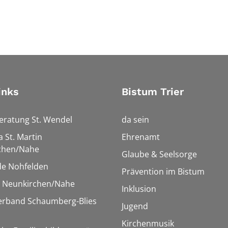
inks
Bistum Trier
eratung St. Wendel
da sein
a St. Martin
Ehrenamt
chen/Nahe
Glaube & Seelsorge
e Nohfelden
Prävention im Bistum
r Neunkirchen/Nahe
Inklusion
verband Schaumberg-Blies
Jugend
Kirchenmusik