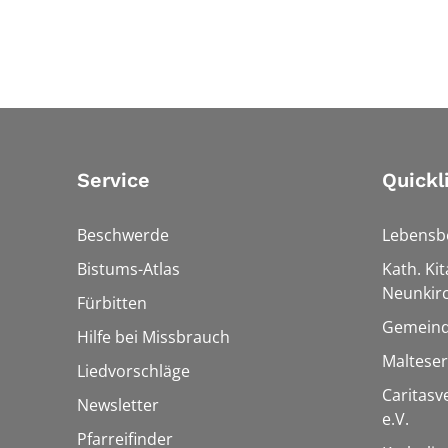
Service
Quickl
Beschwerde
Lebensb
Bistums-Atlas
Kath. Kit
Neunkir
Fürbitten
Gemeind
Hilfe bei Missbrauch
Maltese
Liedvorschläge
Caritas
Newsletter
e.V.
Pfarreifinder