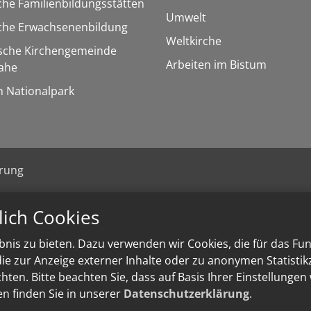
che Familienbildungsstätten
Umwelt
sche Erwachsenenbildung
Weltkirche
ische Kirchengemeinde
Arbeiten im Bistum
ahe
m Nationalpark
ärung
lich Cookies
nis zu bieten. Dazu verwenden wir Cookies, die für das Fu
e zur Anzeige externer Inhalte oder zu anonymen Statisti
ten. Bitte beachten Sie, dass auf Basis Ihrer Einstellungen
en finden Sie in unserer
Datenschutzerklärung
.