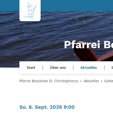
Zum Inhalt springen
Pfarrei B
Start
Über uns
Aktuelles
Pfarrei Bostalsee St. Christophorus
Aktuelles
Gott
:
So. 6. Sept. 2026 9:00