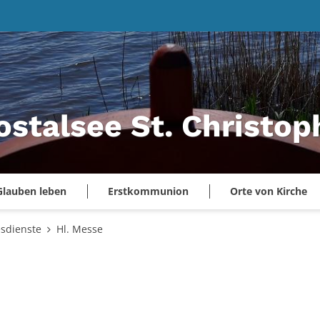
ostalsee St. Christo
Glauben leben
Erstkommunion
Orte von Kirche
esdienste
Hl. Messe