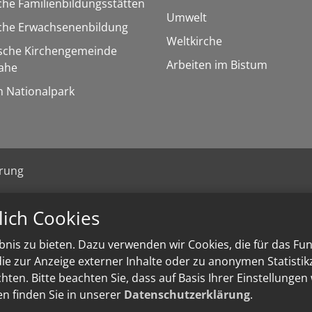
che Familienbildungsstätten
Umwelt
sche Erwachsenenbildung
Weltkirche
ische Kirchengemeinde
Arbeiten im Bistum
ahe
m Nationalpark
ärung
lich Cookies
nis zu bieten. Dazu verwenden wir Cookies, die für das Fu
e zur Anzeige externer Inhalte oder zu anonymen Statisti
ten. Bitte beachten Sie, dass auf Basis Ihrer Einstellungen
en finden Sie in unserer
Datenschutzerklärung
.