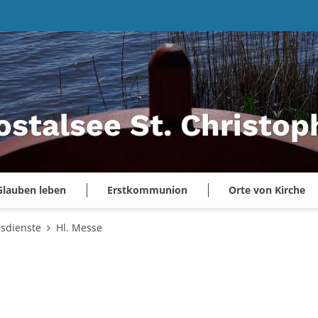
ostalsee St. Christo
Glauben leben
Erstkommunion
Orte von Kirche
esdienste
Hl. Messe