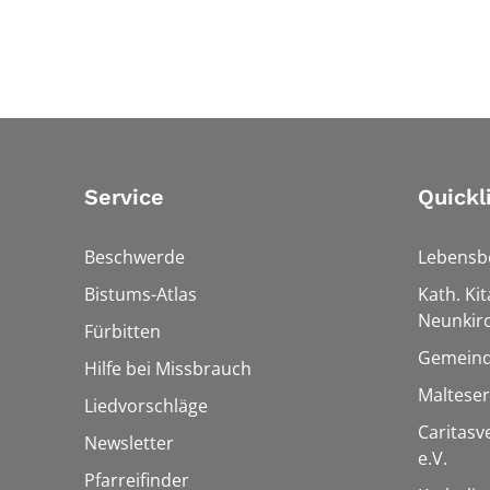
Service
Quickl
Beschwerde
Lebensb
Bistums-Atlas
Kath. Kit
Neunkir
Fürbitten
Gemeind
Hilfe bei Missbrauch
Maltese
Liedvorschläge
Caritas
Newsletter
e.V.
Pfarreifinder