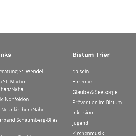
inks
Bistum Trier
eratung St. Wendel
da sein
a St. Martin
Ehrenamt
chen/Nahe
Glaube & Seelsorge
e Nohfelden
Prävention im Bistum
r Neunkirchen/Nahe
Inklusion
verband Schaumberg-Blies
Jugend
Kirchenmusik