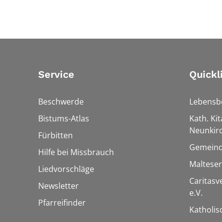
Service
Quickl
Beschwerde
Lebensb
Bistums-Atlas
Kath. Kit
Neunkir
Fürbitten
Gemeind
Hilfe bei Missbrauch
Maltese
Liedvorschläge
Caritas
Newsletter
e.V.
Pfarreifinder
Katholis