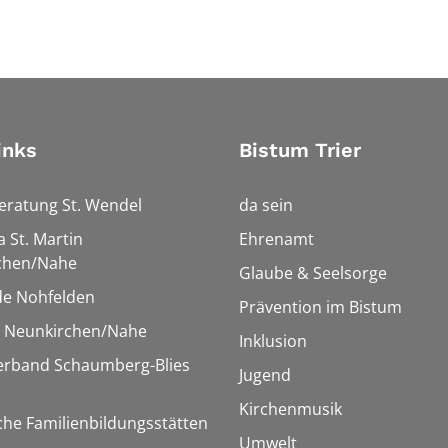
inks
Bistum Trier
eratung St. Wendel
da sein
a St. Martin
Ehrenamt
chen/Nahe
Glaube & Seelsorge
e Nohfelden
Prävention im Bistum
r Neunkirchen/Nahe
Inklusion
verband Schaumberg-Blies
Jugend
Kirchenmusik
che Familienbildungsstätten
Umwelt