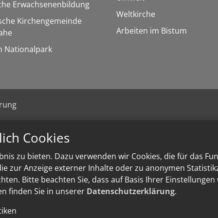
sche Erwachsenenbildung
Weltkirche
ische Kirchengemeinde
Arbeiten im Bistum
ahe
m Nationalpark
ärung
lich Cookies
nis zu bieten. Dazu verwenden wir Cookies, die für das Fu
e zur Anzeige externer Inhalte oder zu anonymen Statisti
ten. Bitte beachten Sie, dass auf Basis Ihrer Einstellungen
en finden Sie in unserer
Datenschutzerklärung
.
tiken