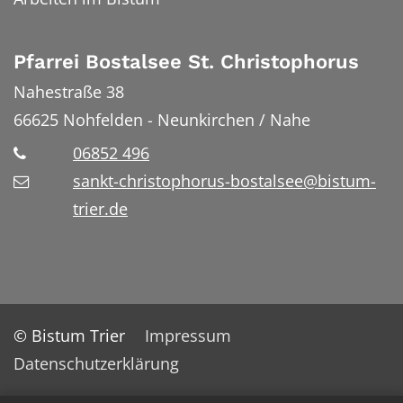
Pfarrei Bostalsee St. Christophorus
Nahestraße 38
66625
Nohfelden - Neunkirchen / Nahe
06852 496
sankt-christophorus-bostalsee@bistum-
trier.de
© Bistum Trier
Impressum
Datenschutzerklärung