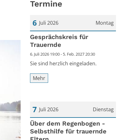
Termine
6
Juli 2026
Montag
Datum: 6. Juli 2026
Gesprächskreis für
Trauernde
6. Juli 2026 19:00 - 5. Feb. 2027 20:30
Sie sind herzlich eingeladen.
Mehr
7
Juli 2026
Dienstag
Datum: 7. Juli 2026
Über dem Regenbogen -
Selbsthilfe für trauernde
Eltern