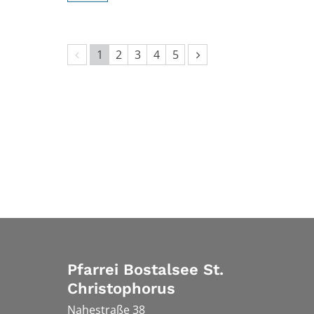
Vorherige Seite
Nächste Seite
1
2
3
4
5
Pfarrei Bostalsee St.
Christophorus
Nahestraße 38