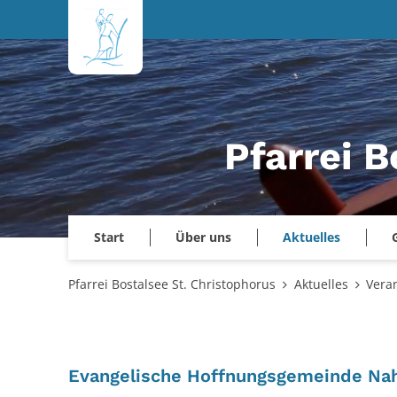
Zum Inhalt springen
Pfarrei B
Start
Über uns
Aktuelles
Pfarrei Bostalsee St. Christophorus
Aktuelles
Vera
Evangelische Hoffnungsgemeinde N