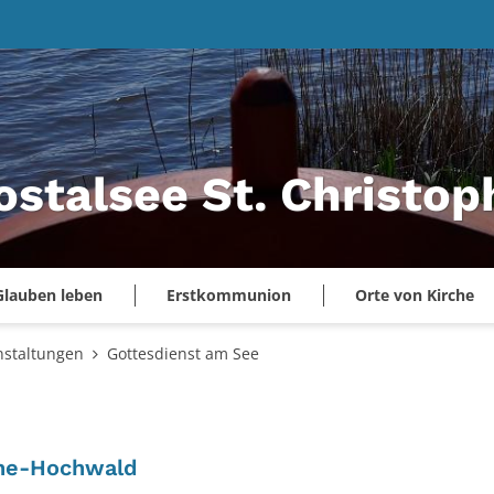
ostalsee St. Christo
Glauben leben
Erstkommunion
Orte von Kirche
nstaltungen
Gottesdienst am See
:
ahe-Hochwald