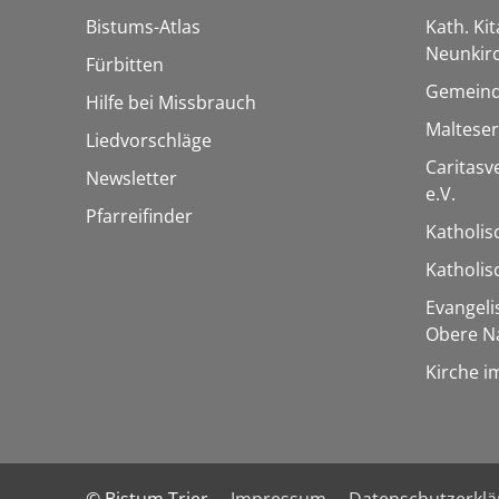
Bistums-Atlas
Kath. Kit
Neunkir
Fürbitten
Gemeind
Hilfe bei Missbrauch
Maltese
Liedvorschläge
Caritas
Newsletter
e.V.
Pfarreifinder
Katholis
Katholi
Evangel
Obere N
Kirche i