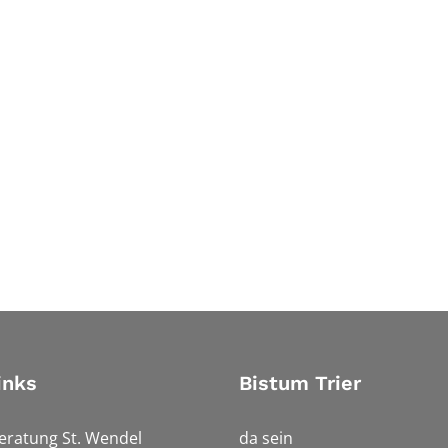
inks
Bistum Trier
eratung St. Wendel
da sein