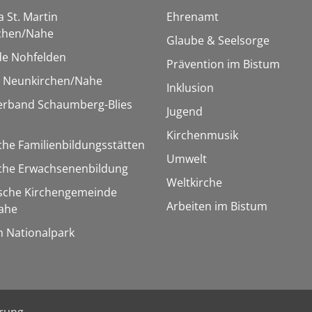
a St. Martin
Ehrenamt
chen/Nahe
Glaube & Seelsorge
e Nohfelden
Prävention im Bistum
r Neunkirchen/Nahe
Inklusion
verband Schaumberg-Blies
Jugend
Kirchenmusik
che Familienbildungsstätten
Umwelt
sche Erwachsenenbildung
Weltkirche
ische Kirchengemeinde
Arbeiten im Bistum
ahe
m Nationalpark