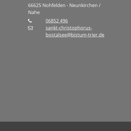
66625
Nohfelden - Neunkirchen /
Nahe
06852 496
sankt-christophorus-
bostalsee@bistum-trier.de